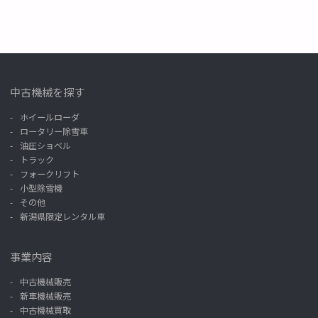
中古機械を探す
ホイールローダ
ロータリー除雪車
油圧ショベル
トラック
フォークリフト
小型除雪機
その他
新潟県限定レンタル車
事業内容
中古機械販売
新車機械販売
中古機械買取