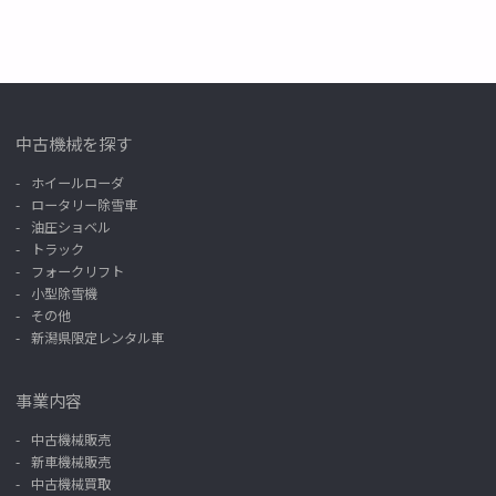
中古機械を探す
ホイールローダ
ロータリー除雪車
油圧ショベル
トラック
フォークリフト
小型除雪機
その他
新潟県限定レンタル車
事業内容
中古機械販売
新車機械販売
中古機械買取